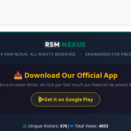
RSM
NEXUS
26 RSM NEXUS. ALL RIGHTS RESERVED.
•
ENGINEERED FOR PREC
📥 Download Our Official App
bina browser khole, ek click par fast result aur features ka anand l
Get it on Google Play
Unique Visitors:
676
|
Total Views:
4053