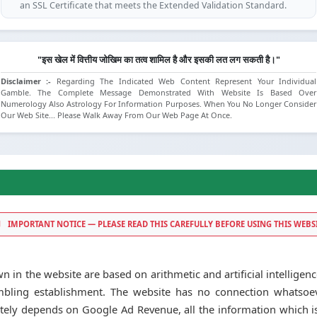
an SSL Certificate that meets the Extended Validation Standard.
(SSL is compatible for IE 7.0 and above, Mozilla Firefox 3.1 and above, Opera
9.5 and above, Safari 3.5 and above, Google Chrome).
"इस खेल में वित्तीय जोखिम का तत्व शामिल है और इसकी लत लग सकती है।"
Disclaimer :-
Regarding The Indicated Web Content Represent Your Individual
Gamble. The Complete Message Demonstrated With Website Is Based Over
Numerology Also Astrology For Information Purposes. When You No Longer Consider
Our Web Site... Please Walk Away From Our Web Page At Once.
IMPORTANT NOTICE — PLEASE READ THIS CAREFULLY BEFORE USING THIS WEBS
 in the website are based on arithmetic and artificial intelligence
bling establishment. The website has no connection whatsoeve
letely depends on Google Ad Revenue, all the information which is